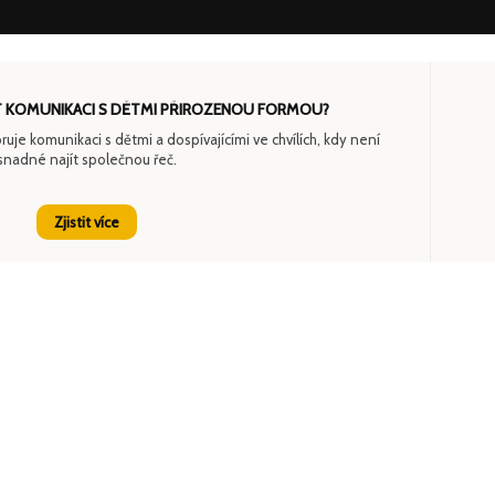
T KOMUNIKACI S DĚTMI PŘIROZENOU FORMOU?
je komunikaci s dětmi a dospívajícími ve chvílích, kdy není
snadné najít společnou řeč.
Zjistit více
Čeština
(
Czech
)
English