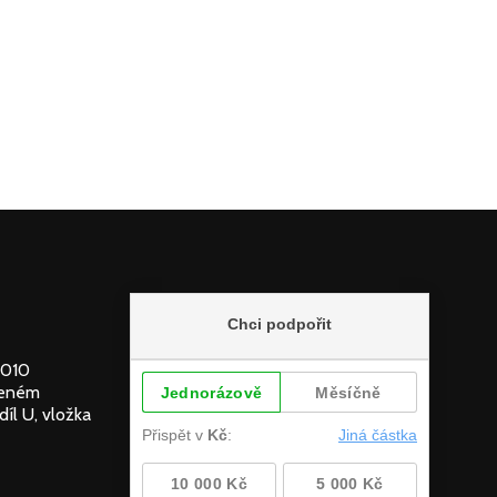
2010
deném
íl U, vložka