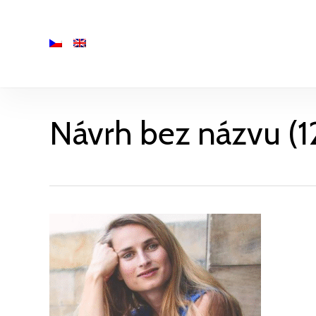
Skip
to
main
content
Návrh bez názvu (1