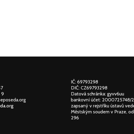
IČ: 69793298
47
DIČ: CZ69793298
 9
Datová schránka: gyvv6uu
neposeda.org
bankovní účet: 2000725748/
da.org
zapsaný v rejstříku ústavů ve
Městským soudem v Praze, odd
296