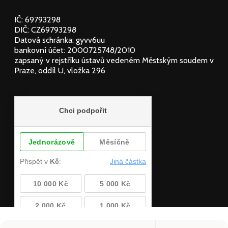
IČ: 69793298
DIČ: CZ69793298
Datová schránka: gyvv6uu
bankovní účet: 2000725748/2010
zapsaný v rejstříku ústavů vedeném Městským soudem v
Praze, oddíl U, vložka 296