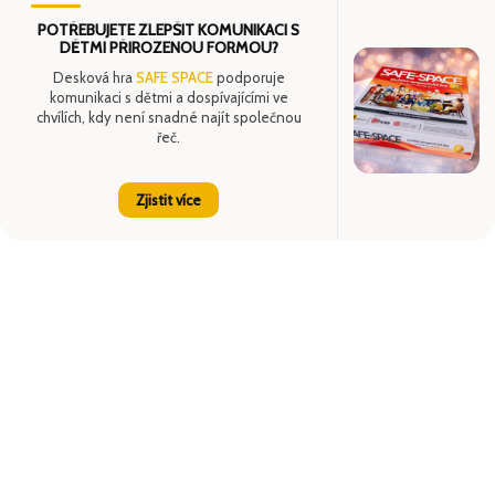
POTŘEBUJETE ZLEPŠIT KOMUNIKACI S
DĚTMI PŘIROZENOU FORMOU?
Desková hra
SAFE SPACE
podporuje
komunikaci s dětmi a dospívajícími ve
chvílích, kdy není snadné najít společnou
řeč.
Zjistit více
Čeština
English
(
Angličtina
)